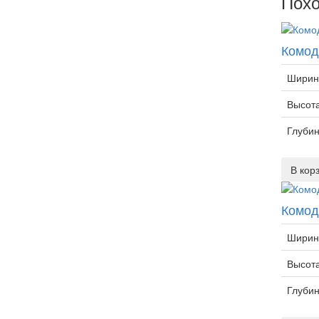
Похо
Комод
Ширин
Высот
Глуби
В кор
Комод
Ширин
Высот
Глуби