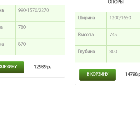
ОПОРЫ
на
990/1570/2270
Ширина
1200/1650
а
780
Высота
745
на
870
Глубина
800
 КОРЗИНУ
12989 р.
В КОРЗИНУ
14798 