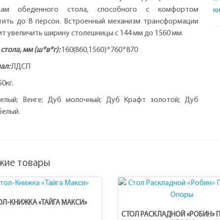
твам обеденного стола, способного с комфортом
к
тить до 8 персон. Встроенный механизм трансформации
ит увеличить ширину столешницы
с 144 мм
до 1560 мм.
стола, мм (ш*в*г):
160(860,1560)*760*870
ал:
ЛДСП
0кг.
елый; Венге; Дуб молочный; Дуб Крафт золотой; Дуб
белый.
жие товары
ОЛ-КНИЖКА «ТАЙГА МАКСИ»
СТОЛ РАСКЛАДНОЙ «РОБИН» 