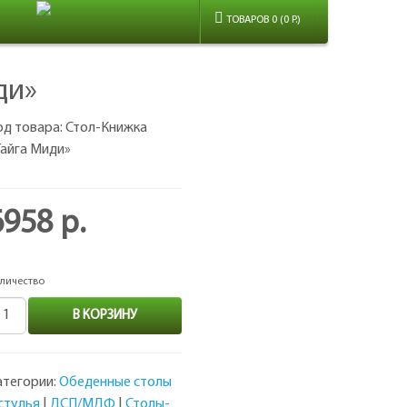
ТОВАРОВ 0 (0 Р.)
ди»
од товара: Стол-Книжка
Тайга Миди»
6958 р.
личество
В КОРЗИНУ
атегории:
Обеденные столы
 стулья
|
ДСП/МДФ
|
Столы-