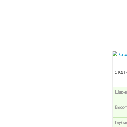
СТОЛ 
Шири
Высот
Глуби