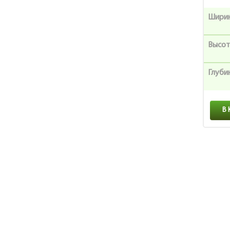
Шири
Высот
Глуби
В