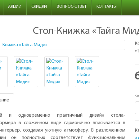
АКЦИИ
СКИДКИ
ВОПРОС-ОТВЕТ
КОНТАКТЫ
Стол-Книжка «Тайга Ми
К
«
Ко
ание
ой и одновременно практичный дизайн стола-
ормера в сложенном виде гармонично вписывается в
интерьер, создавая уютную атмосферу. В разложенном
К
янии он полностью соответствует функциональным
и