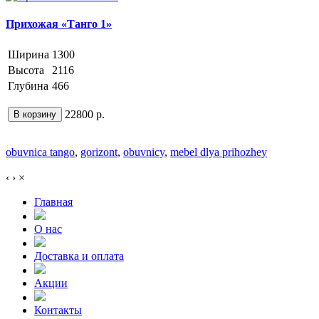
Прихожая «Танго 1»
Ширина
1300
Высота
2116
Глубина
466
22800 р.
В корзину
obuvnica tango
,
gorizont
,
obuvnicy
,
mebel dlya prihozhey
‹
›
×
Главная
О нас
Доставка и оплата
Акции
Контакты